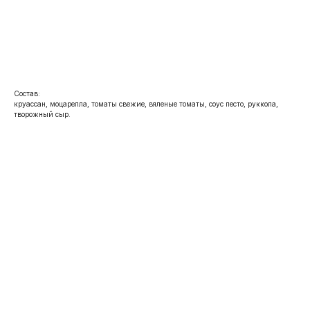
Беру
Состав:
круассан, моцарелла, томаты свежие, вяленые томаты, соус песто, руккола,
творожный сыр.