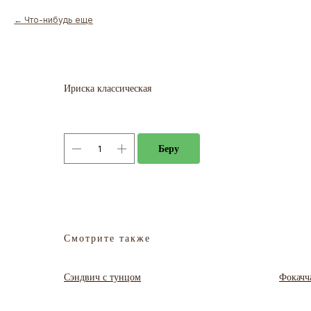
Что-нибудь еще
Ириска классическая
Беру
Смотрите также
Сэндвич с тунцом
Фокачч