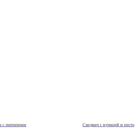
а с пепперони
Сэндвич с курицей и песто