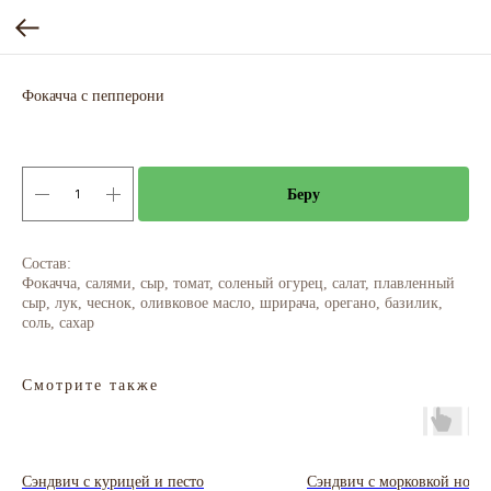
Фокачча с пепперони
Беру
Состав:
Фокачча, салями, сыр, томат, соленый огурец, салат, плавленный
сыр, лук, чеснок, оливковое масло, шрирача, орегано, базилик,
соль, сахар
Смотрите также
Сэндвич с курицей и песто
Сэндвич с морковкой нори