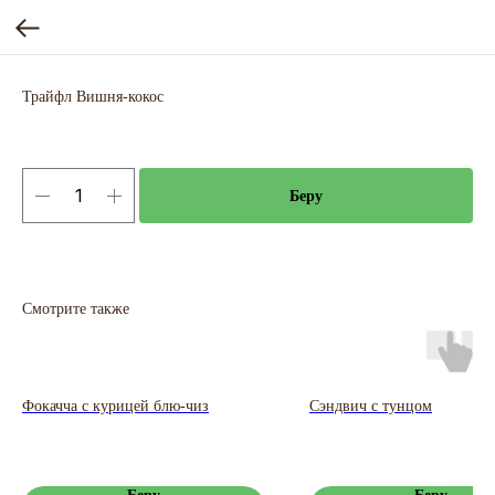
Трайфл Вишня-кокос
Беру
Смотрите также
Фокачча с курицей блю-чиз
Сэндвич с тунцом