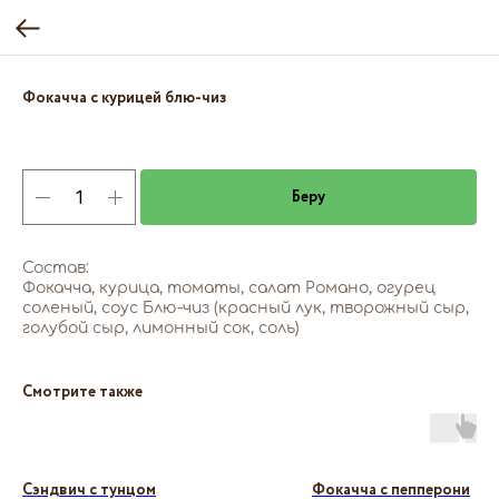
Фокачча с курицей блю-чиз
Беру
Состав:
Фокачча, курица, томаты, салат Романо, огурец
соленый, соус Блю-чиз (красный лук, творожный сыр,
голубой сыр, лимонный сок, соль)
Смотрите также
Сэндвич с тунцом
Фокачча с пепперони