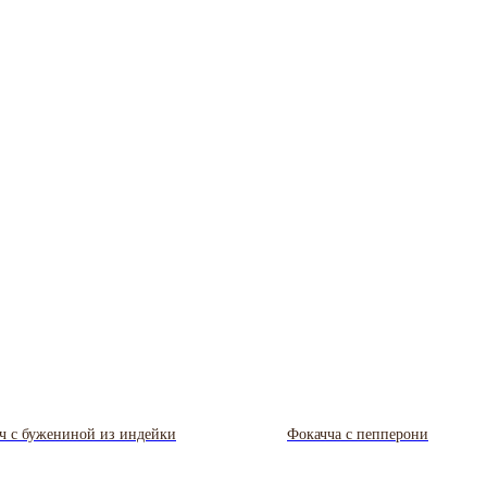
ч с бужениной из индейки
Фокачча с пепперони