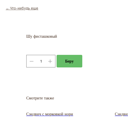
Что-нибудь еще
Шу фисташковый
Беру
Смотрите также
Сэндвич с морковкой нори
Сэндви